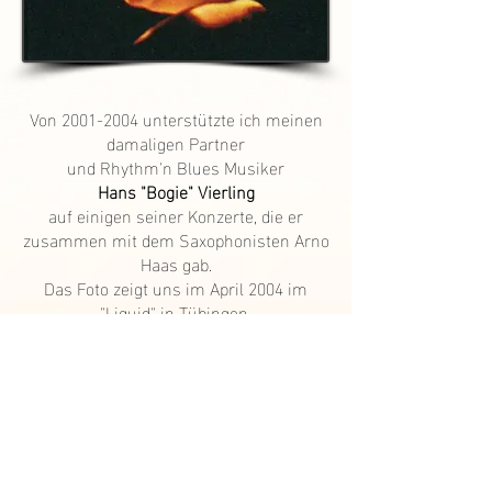
Von
2001-2004
unterstützte ich meinen
damaligen Partner
und Rhythm'n Blues Musiker
Hans "Bogie" Vierling
auf einigen seiner Konzerte, die er
zusammen mit dem Saxophonisten Arno
Haas gab.
Das Foto zeigt uns im April 2004 im
"Liquid" in Tübingen.
Von diesem Konzert gibt es einen
Livemitschnitt, den wir damals zur
Live-CD "Bogie live"
zusammengeschnitten haben.
Meine Ballade
"Don't turn around"