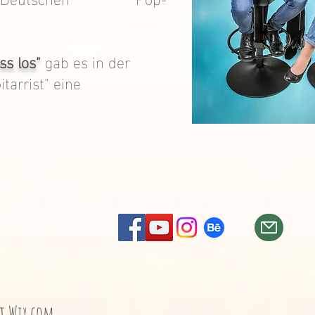
ss los"
gab es in der
tarrist" eine
it
Wix.com