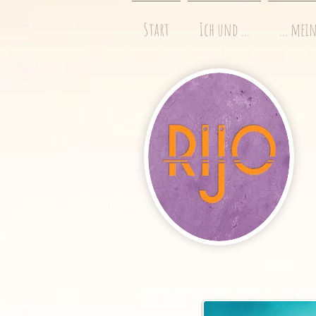
Start
Ich und ...
... mei