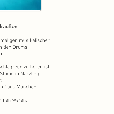
 draußen
.
maligen
musikalischen
an den Drums
n.
Schlagzeug zu hören ist,
tudio in Marzling.
t.
ent" aus München.
ommen waren,
..