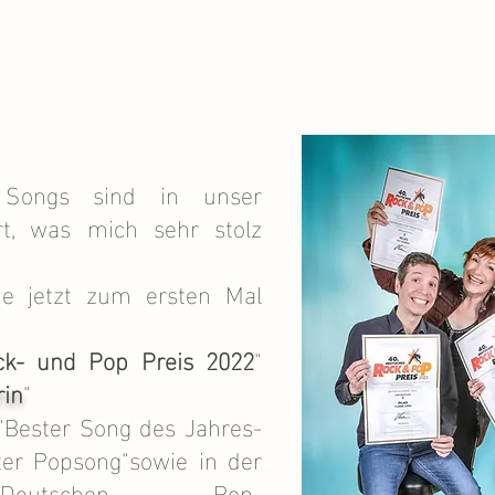
 Songs sind in unser
rt, was mich sehr stolz
e jetzt zum ersten Mal
ck- und Pop Preis 2022
"
rin
"
"
Bester Song des Jahres-
ter Pop
song"sowie in der
"Deutschen Pop-