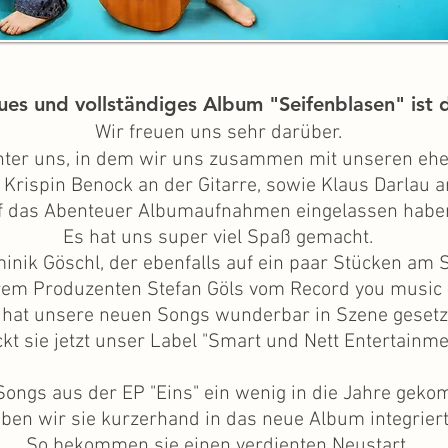
ues und vollständiges Album "Seifenblasen" ist
Wir freuen uns sehr darüber.
hinter uns, in dem wir uns zusammen mit unseren
ehe
Krispin Benock an der Gitarre, sowie Klaus Darlau 
f das Abenteuer Albumaufnahmen eingelassen habe
Es hat uns super viel Spaß gemacht.
minik
Göschl, der ebenfalls auf ein paar Stücken am 
rem Produzenten Stefan Göls vom Record you music S
 hat unsere neuen Songs wunderbar in Szene gesetz
ckt sie jetzt unser Label "Smart und Nett Entertainm
Songs aus der EP "Eins" ein wenig in die Jahre gek
ben wir sie kurzerhand in das neue
Album
integriert
So bekommen sie einen verdienten Neustart.