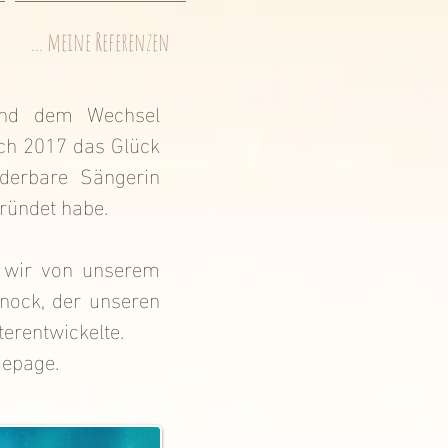
... meine Referenzen
und dem Wechsel
ch 2017 das Glück
nderbare Sängerin
ründet habe.
 wir von unserem
enock, der unseren
terentwickelte.
mepage.